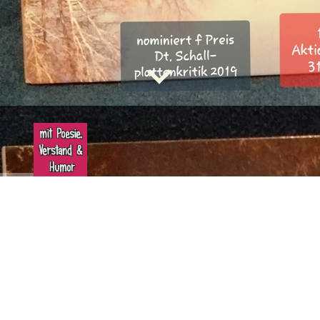
Herzlich Willkommen bei der
"Flaschenpostlerin".
Hier stelle ich mich vor als Songwriterin und
Autorin. 25 Jahre bin ich als solche nun aktiv.
In Martinas Flaschenpost stecken viele Lieder,
zuweilen "Investigativ-Songwriting" und
jede Menge Gereimtes in einer Welt voller
Ungereimtheiten...